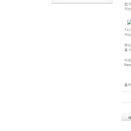
참가
자는
7시
자는
왓슨
을 
이번
Ne
출처