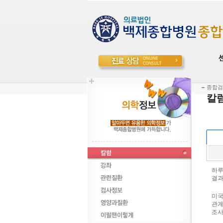
종합검
칼
하루
결과
미국
관계
조사